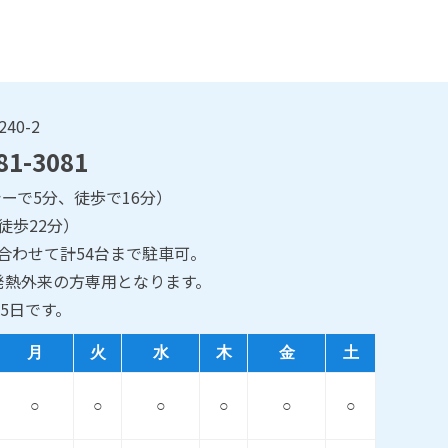
40-2
81-3081
ーで5分、徒歩で16分）
徒歩22分）
合わせて計54台まで駐車可。
発熱外来の方専用となります。
5日です。
月
火
水
木
金
土
○
○
○
○
○
○