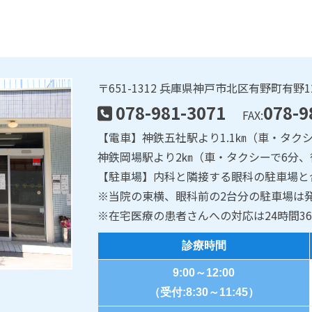
〒651-1312 兵庫県神戸市北区有野町有野12
078-981-3071
078-9
FAX:
【電車】神鉄五社駅より1.1㎞（車・タクシ
神鉄岡場駅より2㎞（車・タクシーで6分、
【駐車場】内科と隣接する眼科の駐車場と
※当院の東横、眼科前の2台分の駐車場は
※在宅医療の患者さんへの対応は24時間36
診療時間
9:00～12:00
（受付:8:30～11:45）